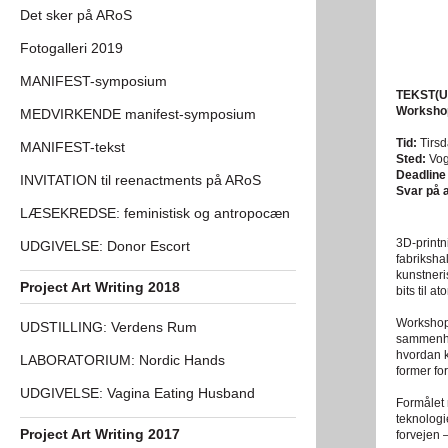
Det sker på ARoS
Fotogalleri 2019
MANIFEST-symposium
TEKST(U
Workshop
MEDVIRKENDE manifest-symposium
Tid:
Tirs
MANIFEST-tekst
Sted:
Vog
Deadline
INVITATION til reenactments på ARoS
Svar på 
LÆSEKREDSE: feministisk og antropocæn
3D-printni
UDGIVELSE: Donor Escort
fabriksha
kunstneri
Project Art Writing 2018
bits til a
Workshopp
UDSTILLING: Verdens Rum
sammenhæn
hvordan k
LABORATORIUM: Nordic Hands
former for
UDGIVELSE: Vagina Eating Husband
Formålet
teknologie
Project Art Writing 2017
forvejen –