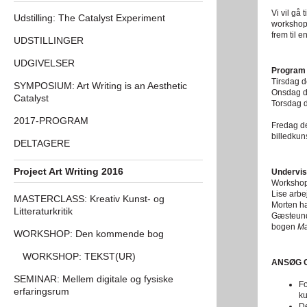
Vi vil gå
Udstilling: The Catalyst Experiment
workshopd
frem til e
UDSTILLINGER
UDGIVELSER
Program
Tirsdag d
SYMPOSIUM: Art Writing is an Aesthetic
Onsdag d
Catalyst
Torsdag 
2017-PROGRAM
Fredag de
billedkuns
DELTAGERE
Project Art Writing 2016
Undervis
Workshopp
Lise arbe
MASTERCLASS: Kreativ Kunst- og
Morten ha
Litteraturkritik
Gæsteunde
bogen
Ma
WORKSHOP: Den kommende bog
WORKSHOP: TEKST(UR)
ANSØG 
SEMINAR: Mellem digitale og fysiske
Fo
erfaringsrum
ku
De