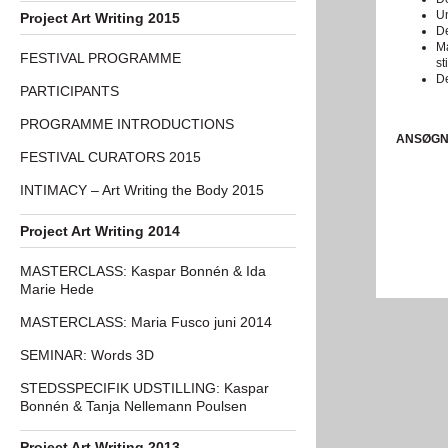
Un
Project Art Writing 2015
De
Ma
FESTIVAL PROGRAMME
st
De
PARTICIPANTS
PROGRAMME INTRODUCTIONS
ANSØGN
FESTIVAL CURATORS 2015
INTIMACY – Art Writing the Body 2015
Project Art Writing 2014
MASTERCLASS: Kaspar Bonnén & Ida
Marie Hede
MASTERCLASS: Maria Fusco juni 2014
SEMINAR: Words 3D
STEDSSPECIFIK UDSTILLING: Kaspar
Bonnén & Tanja Nellemann Poulsen
Project Art Writing 2013