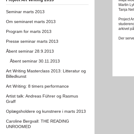
Maja Mo
Martin Ly
Tanja Ne
Seminar marts 2013
Project A
Om seminaret marts 2013
studerend
arkivet 
Program for marts 2013
Der serve
Presse seminar marts 2013
Åbent seminar 28.9.2013
Åbent seminar 30.11.2013
Art Writing Masterclass 2013: Litteratur og
Billedkunst
Art Writing: 8 timers performance
Artist talk: Andreas Führer og Rasmus
Graff
Oplægsholdere og kunstnere i marts 2013
Caroline Bergvall: THE READING
UNROOMED