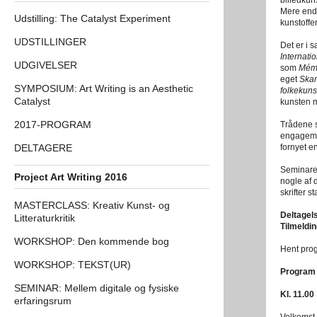
billedkun
Mere end 
Udstilling: The Catalyst Experiment
kunstoffe
UDSTILLINGER
Det er i 
Internati
UDGIVELSER
som
Mém
eget
Skan
SYMPOSIUM: Art Writing is an Aesthetic
folkekuns
Catalyst
kunsten m
2017-PROGRAM
Trådene 
engagemen
DELTAGERE
fornyet en
Seminaret
Project Art Writing 2016
nogle af 
skrifter 
MASTERCLASS: Kreativ Kunst- og
Deltagels
Litteraturkritik
Tilmeldi
WORKSHOP: Den kommende bog
Hent pro
WORKSHOP: TEKST(UR)
Program 
SEMINAR: Mellem digitale og fysiske
Kl. 11.00
erfaringsrum