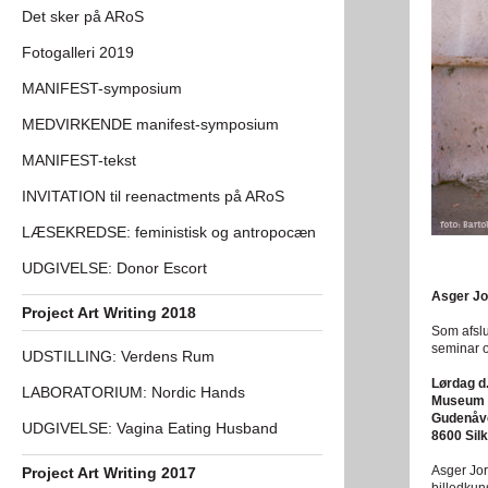
Det sker på ARoS
Fotogalleri 2019
MANIFEST-symposium
MEDVIRKENDE manifest-symposium
MANIFEST-tekst
INVITATION til reenactments på ARoS
LÆSEKREDSE: feministisk og antropocæn
UDGIVELSE: Donor Escort
Asger Jor
Project Art Writing 2018
Som afslu
seminar o
UDSTILLING: Verdens Rum
Lørdag d.
LABORATORIUM: Nordic Hands
Museum J
Gudenåve
UDGIVELSE: Vagina Eating Husband
8600 Sil
Asger Jor
Project Art Writing 2017