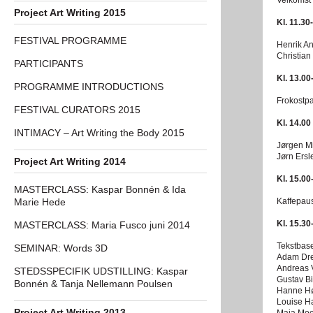
Velkomst 
Project Art Writing 2015
Kl. 11.30
FESTIVAL PROGRAMME
Henrik An
Christian
PARTICIPANTS
Kl. 13.00
PROGRAMME INTRODUCTIONS
Frokostp
FESTIVAL CURATORS 2015
Kl. 14.00
INTIMACY – Art Writing the Body 2015
Jørgen Mi
Jørn Ersl
Project Art Writing 2014
Kl. 15.00
MASTERCLASS: Kaspar Bonnén & Ida
Marie Hede
Kaffepau
Kl. 15.30
MASTERCLASS: Maria Fusco juni 2014
Tekstbase
SEMINAR: Words 3D
Adam Dr
Andreas 
STEDSSPECIFIK UDSTILLING: Kaspar
Gustav B
Bonnén & Tanja Nellemann Poulsen
Hanne Hø
Louise H
Project Art Writing 2013