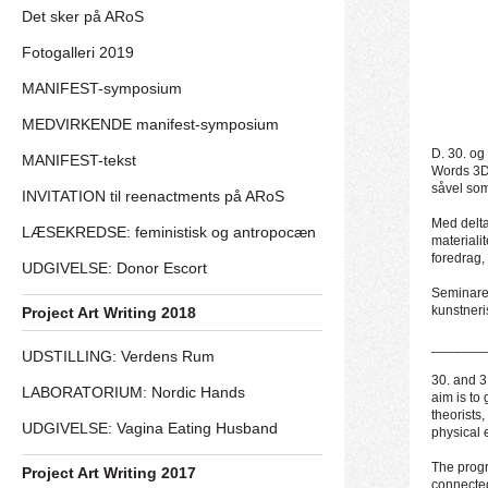
Det sker på ARoS
Fotogalleri 2019
MANIFEST-symposium
MEDVIRKENDE manifest-symposium
D. 30. og
MANIFEST-tekst
Words 3D.
såvel som
INVITATION til reenactments på ARoS
Med delta
LÆSEKREDSE: feministisk og antropocæn
materiali
foredrag,
UDGIVELSE: Donor Escort
Seminaret
kunstneris
Project Art Writing 2018
_______
UDSTILLING: Verdens Rum
30. and 3
LABORATORIUM: Nordic Hands
aim is to 
theorists,
UDGIVELSE: Vagina Eating Husband
physical 
The progr
Project Art Writing 2017
connected