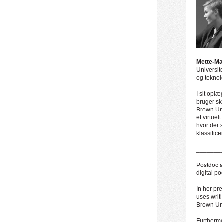
Mette-Ma
Universit
og teknol
I sit opl
bruger skr
Brown Uni
et virtue
hvor der 
klassific
_______
Postdoc a
digital p
In her pr
uses writ
Brown Uni
Furthermo