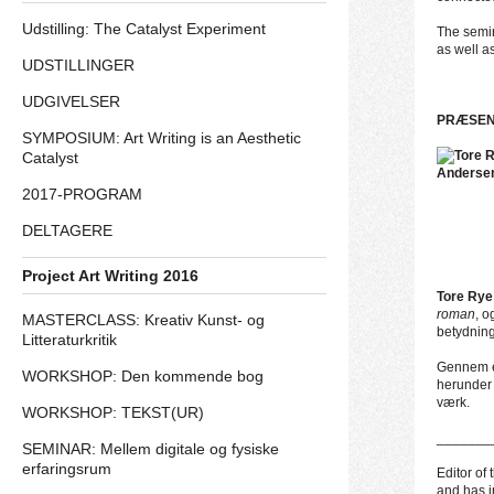
Udstilling: The Catalyst Experiment
The semina
as well a
UDSTILLINGER
UDGIVELSER
PRÆSENT
SYMPOSIUM: Art Writing is an Aesthetic
Catalyst
2017-PROGRAM
DELTAGERE
Project Art Writing 2016
Tore Rye
roman
, o
MASTERCLASS: Kreativ Kunst- og
betydnin
Litteraturkritik
Gennem en
WORKSHOP: Den kommende bog
herunder 
værk.
WORKSHOP: TEKST(UR)
_______
SEMINAR: Mellem digitale og fysiske
erfaringsrum
Editor of
and has i