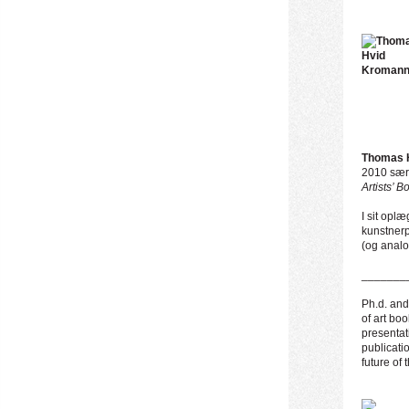
Thomas 
2010 særl
Artists’ B
I sit opl
kunstnerp
(og analo
_______
Ph.d. and
of art boo
presentat
publicati
future of t