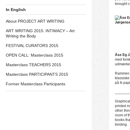
brought c
In English
About PROJECT ART WRITING
ART WRITING 2015: INTIMACY – Art
Writing the Body
FESTIVAL CURATORS 2015
OPEN CALL: Masterclass 2015
Åse Eg 
med forsk
udmærkels
Masterclass TEACHERS 2015
Rammen fo
Masterclass PARTICIPANTS 2015
klassiske
på fx pap
Former Masterclass Participants
_______
Graphical
printed m
other thi
room of t
books tha
binding.