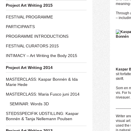
meaning-
Project Art Writing 2015
Through a
FESTIVAL PROGRAMME
– includin
PARTICIPANTS
PROGRAMME INTRODUCTIONS
FESTIVAL CURATORS 2015
INTIMACY – Art Writing the Body 2015
Project Art Writing 2014
Kaspar 
sit forfa
skrift.
MASTERCLASS: Kaspar Bonnén & Ida
Marie Hede
Som en må
vis. For h
MASTERCLASS: Maria Fusco juni 2014
niveauer. 
SEMINAR: Words 3D
_______
STEDSSPECIFIK UDSTILLING: Kaspar
Writer and
Bonnén & Tanja Nellemann Poulsen
visual ar
used the 
is natural
Project Art Writing 2013