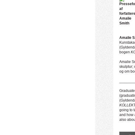
Amalie S
Kunstakad
(Gyldend
bogen
K
Amalie Sm
skulptur;
og om bog
_______
Graduate
(graduati
(Gyldend
KOLLEK
going to 
and how a
also abou