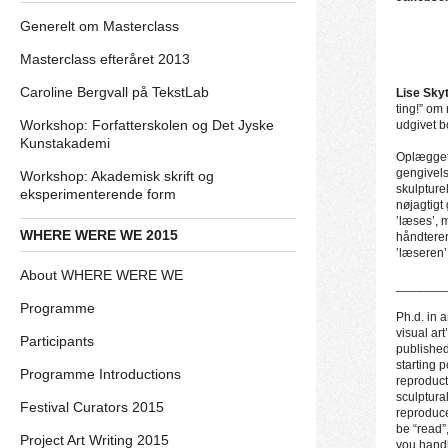
Generelt om Masterclass
Masterclass efteråret 2013
Caroline Bergvall på TekstLab
Lise Sky
ting!” om
Workshop: Forfatterskolen og Det Jyske
udgivet 
Kunstakademi
Oplægget 
gengivels
Workshop: Akademisk skrift og
skulpture
eksperimenterende form
nøjagtigt 
’læses’, 
WHERE WERE WE 2015
håndterer
’læseren’
About WHERE WERE WE
_______
Programme
Ph.d. in a
visual ar
Participants
publishe
starting 
Programme Introductions
reproduct
sculptura
Festival Curators 2015
reproduce
be “read”
Project Art Writing 2015
you handl