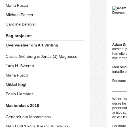
Maria Fusco
Michael Palmer
Caroline Bergvall
Bag projektet
Adam Dr
Overvejelser om Art Writing
mester i 
han ofte 
Cecilia Grönberg & Jonas (J) Magnusson
nye format
Jørn H. Sværen
Med omdr
fortælle 
Maria Fusco
For mere
Mikkel Bogh
_______
Pablo Llambías
Writer. H
genre he 
Masterclass 2016
performat
artistic s
Generelt om Masterclass
he will te
MASTERCLASS: Kreativ Kunst- og
For more 