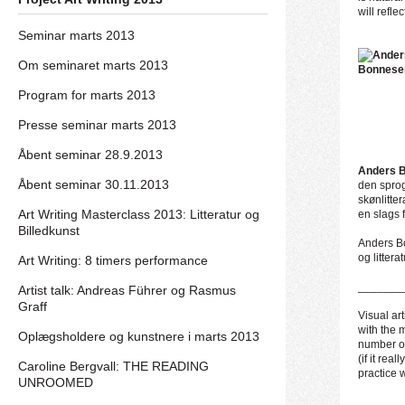
will refle
Seminar marts 2013
Om seminaret marts 2013
Program for marts 2013
Presse seminar marts 2013
Åbent seminar 28.9.2013
Anders 
Åbent seminar 30.11.2013
den sprog
skønlitter
Art Writing Masterclass 2013: Litteratur og
en slags 
Billedkunst
Anders Bo
og litterat
Art Writing: 8 timers performance
_______
Artist talk: Andreas Führer og Rasmus
Graff
Visual art
with the 
Oplægsholdere og kunstnere i marts 2013
number of
(if it reall
Caroline Bergvall: THE READING
practice w
UNROOMED