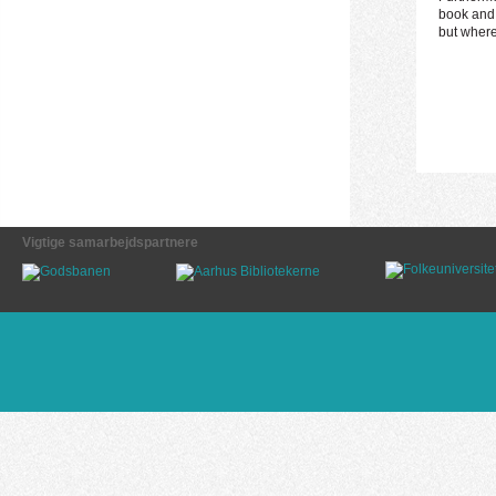
book and 
but where
Vigtige samarbejdspartnere