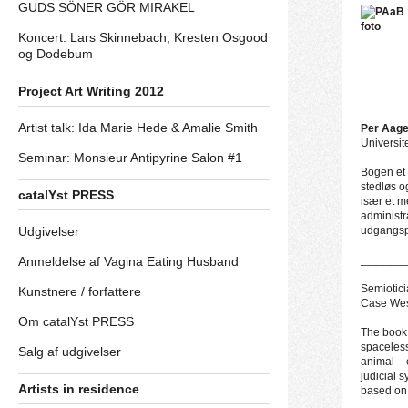
GUDS SÖNER GÖR MIRAKEL
Koncert: Lars Skinnebach, Kresten Osgood
og Dodebum
Project Art Writing 2012
Artist talk: Ida Marie Hede & Amalie Smith
Per Aage
Universit
Seminar: Monsieur Antipyrine Salon #1
Bogen et 
stedløs o
catalYst PRESS
især et m
administr
Udgivelser
udgangsp
_______
Anmeldelse af Vagina Eating Husband
Semiotici
Kunstnere / forfattere
Case West
Om catalYst PRESS
The book 
spaceless
Salg af udgivelser
animal – 
judicial 
Artists in residence
based on