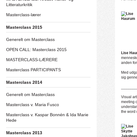
Litteraturkritik
Masterclass-lærer
Masterclass 2015
Generelt om Masterclass
OPEN CALL: Masterclass 2015
Lise Ha
menneske 
MASTERCLASS-LÆRERE
anden for
Masterclass PARTICIPANTS
Med udgan
sig genne
Masterclass 2014
_______
Generelt om Masterclass
Visual ar
meeting o
Masterclass v. Maria Fusco
understan
the word 
Masterclass v. Kaspar Bonnén & Ida Marie
Hede
Masterclass 2013