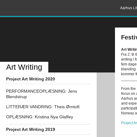
Aarhus Lit
Festi
Art Writi
Fra 2. til
writing i
fem dage 
Art Writing
blanding 
kommer fr
Project Art Writing 2020
_______
From the 
PERFORMANCEOPLÆSNING: Jens
focus on 
Blendstrup
Aarhus an
and exper
LITTERÆR VANDRING: Theis Ørntoft
participa
Norway a
OPLÆSNING: Kristina Nya Glaffey
Project Ar
Project Art Writing 2019