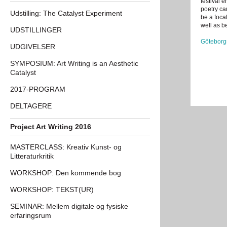
festival 
poetry ca
Udstilling: The Catalyst Experiment
be a foca
well as b
UDSTILLINGER
Göteborgs
UDGIVELSER
SYMPOSIUM: Art Writing is an Aesthetic
Catalyst
2017-PROGRAM
DELTAGERE
Project Art Writing 2016
MASTERCLASS: Kreativ Kunst- og
Litteraturkritik
WORKSHOP: Den kommende bog
WORKSHOP: TEKST(UR)
SEMINAR: Mellem digitale og fysiske
erfaringsrum