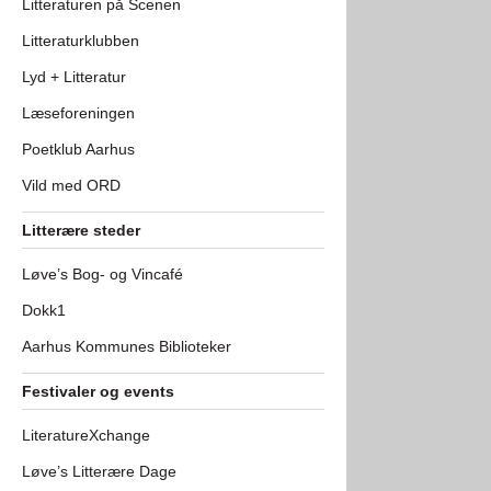
Litteraturen på Scenen
Litteraturklubben
Lyd + Litteratur
Læseforeningen
Poetklub Aarhus
Vild med ORD
Litterære steder
Løve’s Bog- og Vincafé
Dokk1
Aarhus Kommunes Biblioteker
Festivaler og events
LiteratureXchange
Løve’s Litterære Dage