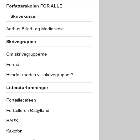
Forfatterskolen FOR ALLE
Skrivekurser
Aarhus Billed- og Medieskole
Skrivegrupper
Om skrivegrupperne
Formål
Hvorfor mødes vi i skrivegrupper?
Litteraturforeninger
Fortællecaféen
Fortællere i Østjylland
HAPS
Kakofoni