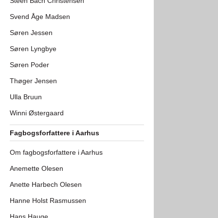
Steen Bach Christensen
Svend Åge Madsen
Søren Jessen
Søren Lyngbye
Søren Poder
Thøger Jensen
Ulla Bruun
Winni Østergaard
Fagbogsforfattere i Aarhus
Om fagbogsforfattere i Aarhus
Anemette Olesen
Anette Harbech Olesen
Hanne Holst Rasmussen
Hans Hauge