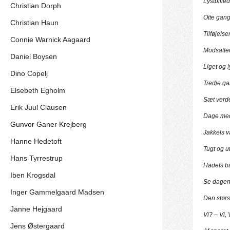
Lystbille
Christian Dorph
Otte gan
Christian Haun
Tilføjelse
Connie Warnick Aagaard
Modsatte
Daniel Boysen
Liget og 
Dino Copelj
Tredje ga
Elsebeth Egholm
Sæt verden
Erik Juul Clausen
Dage med 
Gunvor Ganer Krejberg
Jakkels v
Hanne Hedetoft
Tugt og u
Hans Tyrrestrup
Hadets b
Iben Krogsdal
Se dagen
Inger Gammelgaard Madsen
Den stør
Janne Hejgaard
Vi? – Vi, 
Jens Østergaard