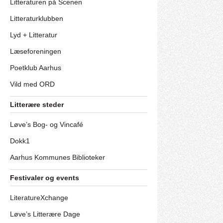
Litteraturen på Scenen
Litteraturklubben
Lyd + Litteratur
Læseforeningen
Poetklub Aarhus
Vild med ORD
Litterære steder
Løve’s Bog- og Vincafé
Dokk1
Aarhus Kommunes Biblioteker
Festivaler og events
LiteratureXchange
Løve’s Litterære Dage