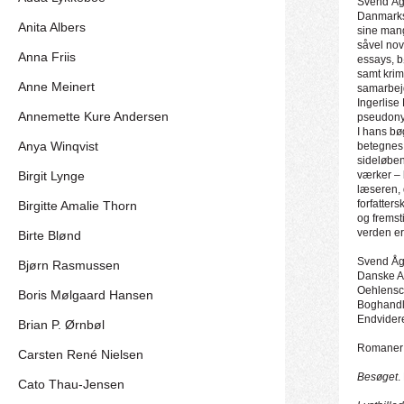
Svend Åg
Danmarks 
Anita Albers
sine man
såvel nov
Anna Friis
essays, 
samt krim
Anne Meinert
samarbej
Ingerlise
Annemette Kure Andersen
pseudony
I hans bø
Anya Winqvist
betegnes 
sideløben
Birgit Lynge
værker – 
læseren, 
forfatter
Birgitte Amalie Thorn
og fremst
verden er
Birte Blønd
Svend Åge
Bjørn Rasmussen
Danske Ak
Oehlensc
Boris Mølgaard Hansen
Boghandle
Endvidere
Brian P. Ørnbøl
Romaner 
Carsten René Nielsen
Besøget
.
Cato Thau-Jensen