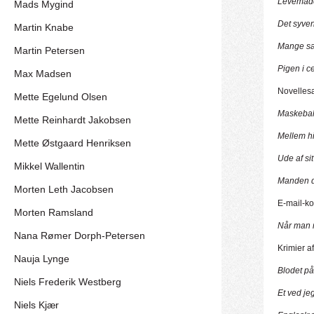
Levemåd
Mads Mygind
Det syve
Martin Knabe
Mange sær
Martin Petersen
Pigen i 
Max Madsen
Novelles
Mette Egelund Olsen
Maskebal
Mette Reinhardt Jakobsen
Mellem h
Mette Østgaard Henriksen
Ude af si
Mikkel Wallentin
Manden d
Morten Leth Jacobsen
E-mail-k
Morten Ramsland
Når man 
Nana Rømer Dorph-Petersen
Krimier a
Nauja Lynge
Blodet p
Niels Frederik Westberg
Et ved je
Niels Kjær