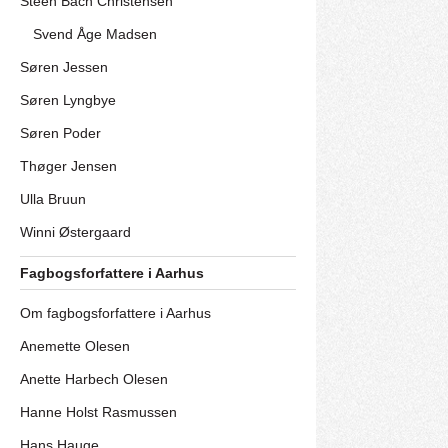
Steen Bach Christensen
Svend Åge Madsen
Søren Jessen
Søren Lyngbye
Søren Poder
Thøger Jensen
Ulla Bruun
Winni Østergaard
Fagbogsforfattere i Aarhus
Om fagbogsforfattere i Aarhus
Anemette Olesen
Anette Harbech Olesen
Hanne Holst Rasmussen
Hans Hauge