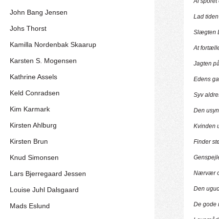
Af sporet
John Bang Jensen
Lad tiden
Johs Thorst
Slægten 
Kamilla Nordenbak Skaarup
At fortæ
Karsten S. Mogensen
Jagten på
Kathrine Assels
Edens ga
Keld Conradsen
Syv aldre
Kim Karmark
Den usyn
Kirsten Ahlburg
Kvinden 
Kirsten Brun
Finder st
Knud Simonsen
Genspejl
Lars Bjerregaard Jessen
Nærvær o
Den ugud
Louise Juhl Dalsgaard
De gode 
Mads Eslund