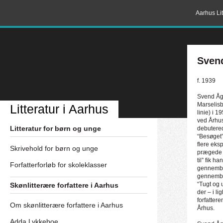
Aarhus Lit
Sven
f. 1939
Svend Åg
Marselis
Litteratur i Aarhus
linie) i 
ved Århus
Litteratur for børn og unge
debutere
“Besøget”
flere eks
Skrivehold for børn og unge
prægede 
til” fik ha
Forfatterforløb for skoleklasser
gennembru
gennembr
“Tugt og 
Skønlitterære forfattere i Aarhus
der – i l
forfatter
Om skønlitterære forfattere i Aarhus
Århus.
Adda Lykkeboe