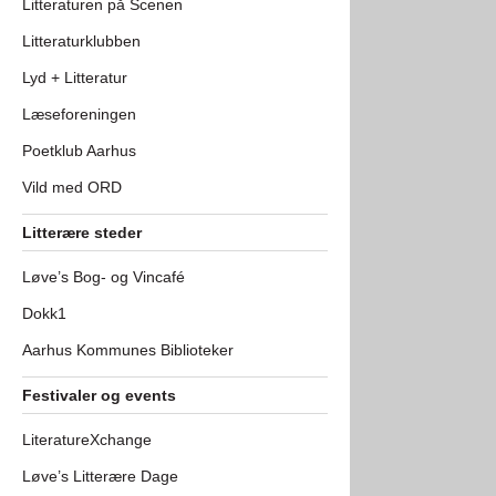
Litteraturen på Scenen
Litteraturklubben
Lyd + Litteratur
Læseforeningen
Poetklub Aarhus
Vild med ORD
Litterære steder
Løve’s Bog- og Vincafé
Dokk1
Aarhus Kommunes Biblioteker
Festivaler og events
LiteratureXchange
Løve’s Litterære Dage