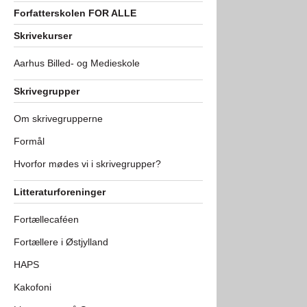
Forfatterskolen FOR ALLE
Skrivekurser
Aarhus Billed- og Medieskole
Skrivegrupper
Om skrivegrupperne
Formål
Hvorfor mødes vi i skrivegrupper?
Litteraturforeninger
Fortællecaféen
Fortællere i Østjylland
HAPS
Kakofoni