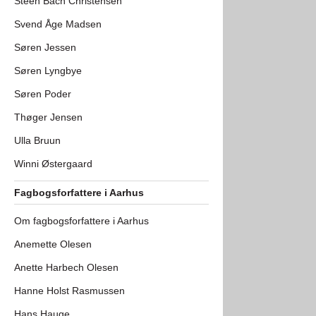
Steen Bach Christensen
Svend Åge Madsen
Søren Jessen
Søren Lyngbye
Søren Poder
Thøger Jensen
Ulla Bruun
Winni Østergaard
Fagbogsforfattere i Aarhus
Om fagbogsforfattere i Aarhus
Anemette Olesen
Anette Harbech Olesen
Hanne Holst Rasmussen
Hans Hauge