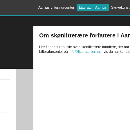
Aarhus Litteraturcenter
Litteratur i Aarhus
Skrivekunst
Om skønlitterære forfattere i Aa
Her finder du en liste over skønlitterære forfattere, der bo
Litteraturcenter på
info@litteraturen.nu
, hvis du har kendsk