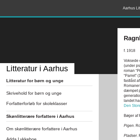
Aarhus Lit
Ragn
f. 1918
Voksede o
(under p
Litteratur i Aarhus
roman “Pi
“Parret” 
Litteratur for børn og unge
fastlåst 
Romaner o
dæmpet p
Skrivehold for børn og unge
generatio
landet ha
Forfatterforløb for skoleklasser
Den Stor
Bøger af 
Skønlitterære forfattere i Aarhus
Pigen
. R
Om skønlitterære forfattere i Aarhus
Pladser
.
Adda Lykkeboe