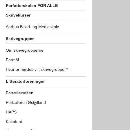
Forfatterskolen FOR ALLE
Skrivekurser
Aarhus Billed- og Medieskole
Skrivegrupper
Om skrivegrupperne
Formål
Hvorfor mødes vi i skrivegrupper?
Litteraturforeninger
Fortællecaféen
Fortællere i Østjylland
HAPS
Kakofoni