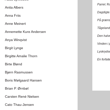
Parret
. R
Anita Albers
Dagdigte
Anna Friis
På græn
Anne Meinert
Tågeland
Annemette Kure Andersen
Den halve
Anya Winqvist
Vinden i 
Birgit Lynge
Lyskryds
Birgitte Amalie Thorn
En forfat
Birte Blønd
Bjørn Rasmussen
Boris Mølgaard Hansen
Brian P. Ørnbøl
Carsten René Nielsen
Cato Thau-Jensen