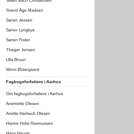
Steen Bach Christensen
Svend Åge Madsen
Søren Jessen
Søren Lyngbye
Søren Poder
Thøger Jensen
Ulla Bruun
Winni Østergaard
Fagbogsforfattere i Aarhus
Om fagbogsforfattere i Aarhus
Anemette Olesen
Anette Harbech Olesen
Hanne Holst Rasmussen
Hans Hauge