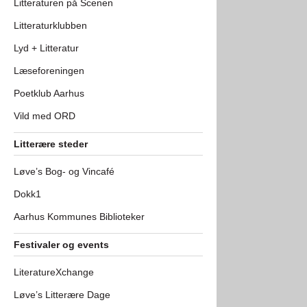
Litteraturen på Scenen
Litteraturklubben
Lyd + Litteratur
Læseforeningen
Poetklub Aarhus
Vild med ORD
Litterære steder
Løve’s Bog- og Vincafé
Dokk1
Aarhus Kommunes Biblioteker
Festivaler og events
LiteratureXchange
Løve’s Litterære Dage