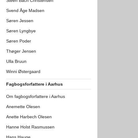
Steen Bach Christensen
Svend Åge Madsen
Søren Jessen
Søren Lyngbye
Søren Poder
Thøger Jensen
Ulla Bruun
Winni Østergaard
Fagbogsforfattere i Aarhus
Om fagbogsforfattere i Aarhus
Anemette Olesen
Anette Harbech Olesen
Hanne Holst Rasmussen
Hans Hauge