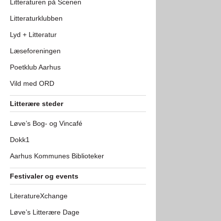
Litteraturen på Scenen
Litteraturklubben
Lyd + Litteratur
Læseforeningen
Poetklub Aarhus
Vild med ORD
Litterære steder
Løve’s Bog- og Vincafé
Dokk1
Aarhus Kommunes Biblioteker
Festivaler og events
LiteratureXchange
Løve’s Litterære Dage