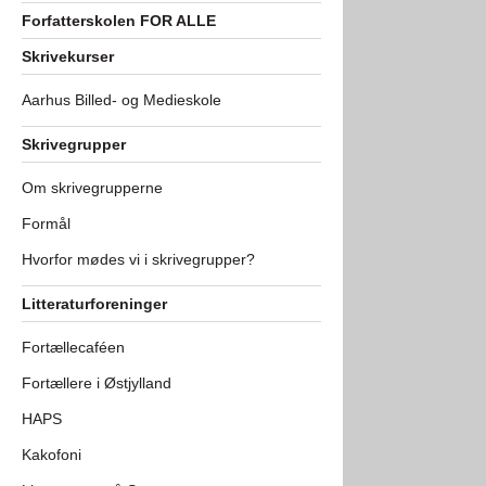
Forfatterskolen FOR ALLE
Skrivekurser
Aarhus Billed- og Medieskole
Skrivegrupper
Om skrivegrupperne
Formål
Hvorfor mødes vi i skrivegrupper?
Litteraturforeninger
Fortællecaféen
Fortællere i Østjylland
HAPS
Kakofoni