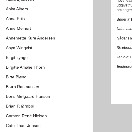
novellesa
udgivet “
Anita Albers
om boge
Anna Friis
Bøger af 
Anne Meinert
Uden alib
Annemette Kure Andersen
Nådens fe
Anya Winqvist
Skæbnen 
Birgit Lynge
Tabloid
.
Englepro
Birgitte Amalie Thorn
Birte Blønd
Bjørn Rasmussen
Boris Mølgaard Hansen
Brian P. Ørnbøl
Carsten René Nielsen
Cato Thau-Jensen