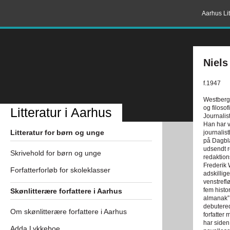
Aarhus Lit
Niels
f.1947
Westberg 
og filosof
Litteratur i Aarhus
Journalis
Han har v
Litteratur for børn og unge
journalis
på Dagbla
udsendt r
Skrivehold for børn og unge
redaktion
Frederik 
Forfatterforløb for skoleklasser
adskillig
venstrefl
fem histor
Skønlitterære forfattere i Aarhus
almanak”,
debutere
Om skønlitterære forfattere i Aarhus
forfatter
har siden
Adda Lykkeboe