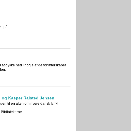
ve på.
 at dykke ned i nogle af de forfatterskaber
len.
ul og Kasper Ralsted Jensen
stuen til en aften om nyere dansk lyrik!
 Bibliotekerne