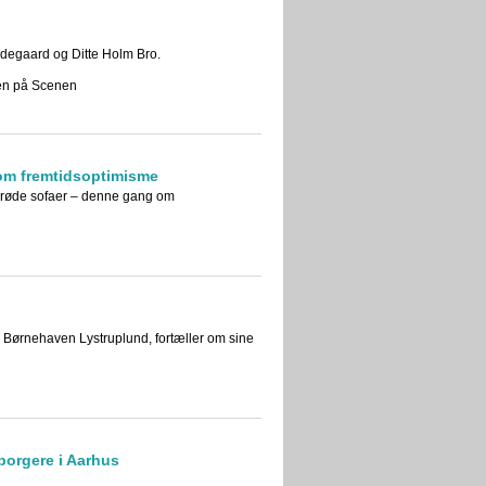
idegaard og Ditte Holm Bro.
ren på Scenen
 om fremtidsoptimisme
e røde sofaer – denne gang om
i Børnehaven Lystruplund, fortæller om sine
borgere i Aarhus