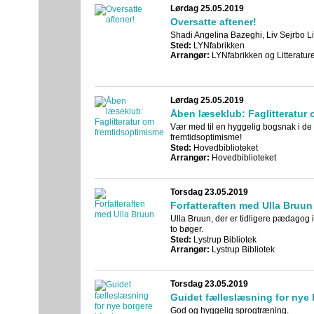
Lørdag 25.05.2019
Oversatte aftener!
Shadi Angelina Bazeghi, Liv Sejrbo L
Sted:
LYNfabrikken
Arrangør:
LYNfabrikken og Litteratu
Lørdag 25.05.2019
Åben læseklub: Faglitteratur
Vær med til en hyggelig bogsnak i d
fremtidsoptimisme!
Sted:
Hovedbiblioteket
Arrangør:
Hovedbiblioteket
Torsdag 23.05.2019
Forfatteraften med Ulla Bruun
Ulla Bruun, der er tidligere pædagog 
to bøger.
Sted:
Lystrup Bibliotek
Arrangør:
Lystrup Bibliotek
Torsdag 23.05.2019
Guidet fælleslæsning for nye 
God og hyggelig sprogtræning.