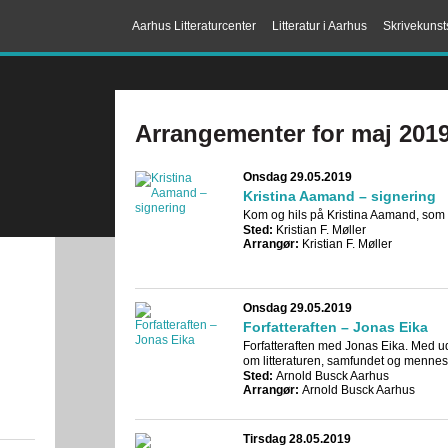
Aarhus Litteraturcenter
Litteratur i Aarhus
Skrivekunst
Arrangementer for maj 201
Onsdag 29.05.2019
Kristina Aamand – signering
Kom og hils på Kristina Aamand, som
Sted:
Kristian F. Møller
Arrangør:
Kristian F. Møller
Onsdag 29.05.2019
Forfatteraften – Jonas Eika
Forfatteraften med Jonas Eika. Med ud
om litteraturen, samfundet og mennes
Sted:
Arnold Busck Aarhus
Arrangør:
Arnold Busck Aarhus
Tirsdag 28.05.2019