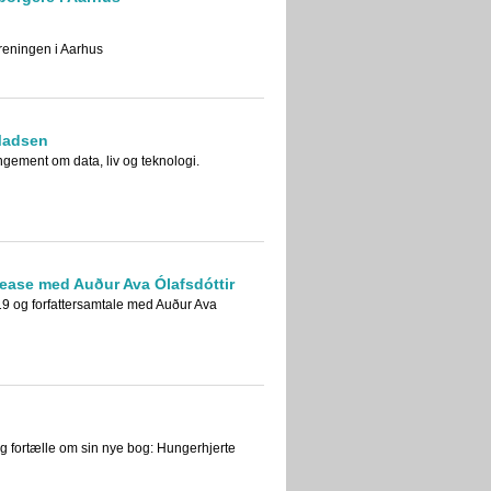
reningen i Aarhus
Madsen
ngement om data, liv og teknologi.
ease med Auður Ava Ólafsdóttir
019 og forfattersamtale med Auður Ava
g fortælle om sin nye bog: Hungerhjerte