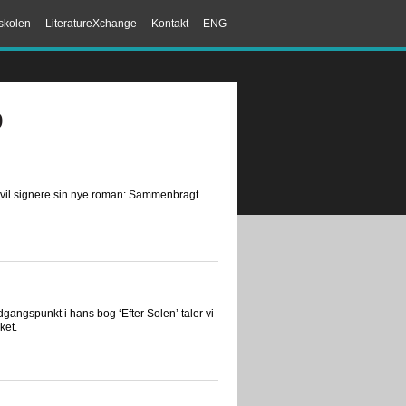
skolen
LiteratureXchange
Kontakt
ENG
9
 vil signere sin nye roman: Sammenbragt
gangspunkt i hans bog ‘Efter Solen’ taler vi
ket.