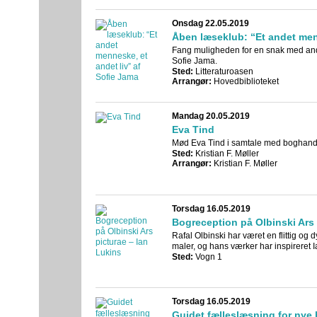
Onsdag 22.05.2019
Åben læseklub: “Et andet menn
Fang muligheden for en snak med andr
Sofie Jama.
Sted:
Litteraturoasen
Arrangør:
Hovedbiblioteket
Mandag 20.05.2019
Eva Tind
Mød Eva Tind i samtale med boghand
Sted:
Kristian F. Møller
Arrangør:
Kristian F. Møller
Torsdag 16.05.2019
Bogreception på Olbinski Ars 
Rafal Olbinski har været en flittig og 
maler, og hans værker har inspireret Ian
Sted:
Vogn 1
Torsdag 16.05.2019
Guidet fælleslæsning for nye 