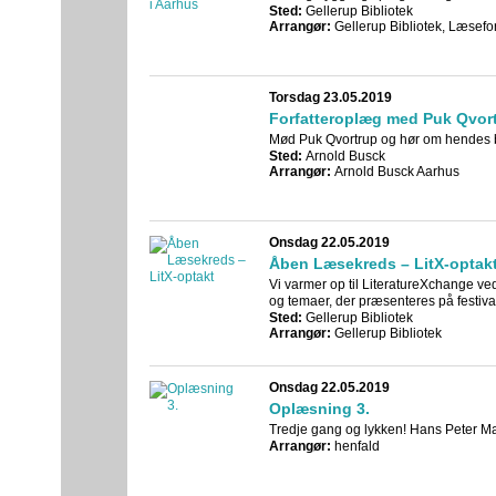
Sted:
Gellerup Bibliotek
Arrangør:
Gellerup Bibliotek, Læsefo
Torsdag 23.05.2019
Forfatteroplæg med Puk Qvor
Mød Puk Qvortrup og hør om hendes bo
Sted:
Arnold Busck
Arrangør:
Arnold Busck Aarhus
Onsdag 22.05.2019
Åben Læsekreds – LitX-optak
Vi varmer op til LiteratureXchange ved
og temaer, der præsenteres på festiva
Sted:
Gellerup Bibliotek
Arrangør:
Gellerup Bibliotek
Onsdag 22.05.2019
Oplæsning 3.
Tredje gang og lykken! Hans Peter Mad
Arrangør:
henfald