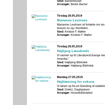
Sted:
Barselshuset
Arrangør:
Bedre Barsel
Tirsdag 28.05.2019
Marianne Levinsen
Marianne Levinsen vil fortælle om sin
levevis nu og i fremtiden.
Sted:
Kristian F. Møller
Arrangør:
Kristian F. Møller
Tirsdag 28.05.2019
Højbjerg Læsekreds
Vi varmer op til LiteratureXchange 
Amerika.”
Sted:
Højbjerg Bibliotek
Arrangør:
Højbjerg Bibliotek
Mandag 27.05.2019
Højtlæsning for voksne
Vi læser op fra en blanding af udødel
Sted:
Dokk1, Dagligstuen
Arrangør:
Hovedbiblioteket