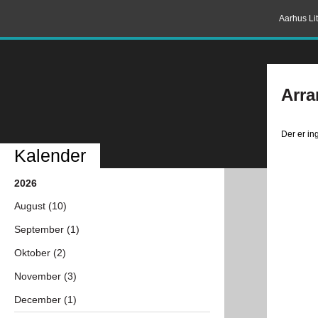
Aarhus Lit
Arra
Der er i
Kalender
2026
August (10)
September (1)
Oktober (2)
November (3)
December (1)