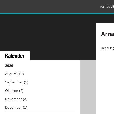
Aarhus Lit
Arra
Der er i
Kalender
2026
August (10)
September (1)
Oktober (2)
November (3)
December (1)