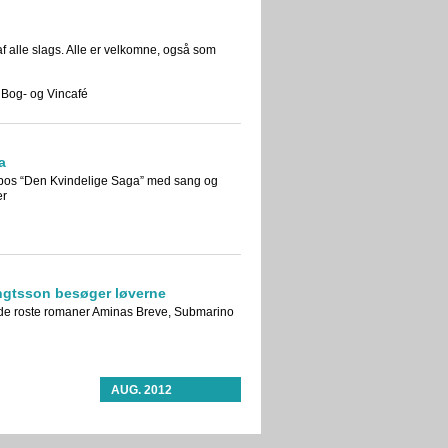
 alle slags. Alle er velkomne, også som
 Bog- og Vincafé
a
pos “Den Kvindelige Saga” med sang og
er
ngtsson besøger løverne
il de roste romaner Aminas Breve, Submarino
AUG. 2012