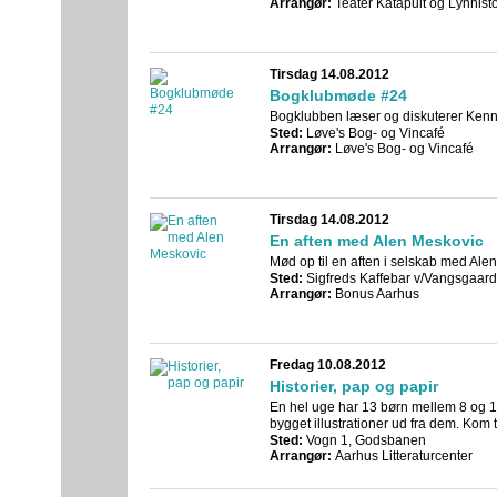
Arrangør:
Teater Katapult og Lynhisto
Tirsdag 14.08.2012
Bogklubmøde #24
Bogklubben læser og diskuterer Kenn
Sted:
Løve's Bog- og Vincafé
Arrangør:
Løve's Bog- og Vincafé
Tirsdag 14.08.2012
En aften med Alen Meskovic
Mød op til en aften i selskab med Ale
Sted:
Sigfreds Kaffebar v/Vangsgaar
Arrangør:
Bonus Aarhus
Fredag 10.08.2012
Historier, pap og papir
En hel uge har 13 børn mellem 8 og 10
bygget illustrationer ud fra dem. Kom t
Sted:
Vogn 1, Godsbanen
Arrangør:
Aarhus Litteraturcenter