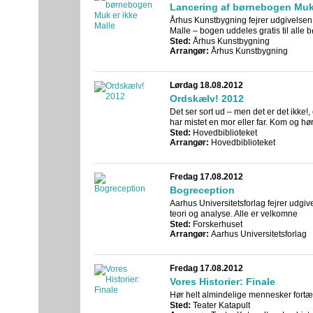
Lancering af børnebogen Muk 
Århus Kunstbygning fejrer udgivelse
Malle – bogen uddeles gratis til alle 
Sted:
Århus Kunstbygning
Arrangør:
Århus Kunstbygning
Lørdag 18.08.2012
Ordskælv! 2012
Det ser sort ud – men det er det ikke!
har mistet en mor eller far. Kom og hør
Sted:
Hovedbiblioteket
Arrangør:
Hovedbiblioteket
Fredag 17.08.2012
Bogreception
Aarhus Universitetsforlag fejrer udgive
teori og analyse. Alle er velkomne
Sted:
Forskerhuset
Arrangør:
Aarhus Universitetsforlag
Fredag 17.08.2012
Vores Historier: Finale
Hør helt almindelige mennesker fortæl
Sted:
Teater Katapult