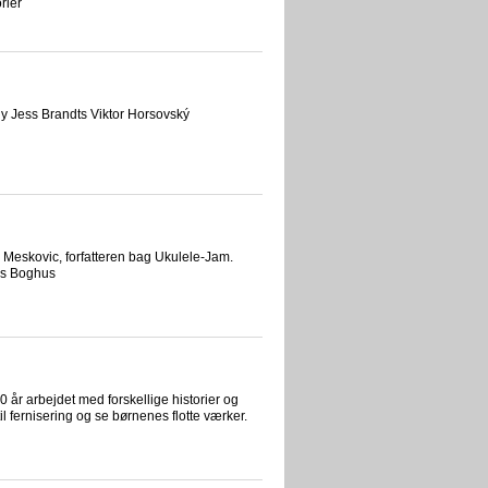
rier
y Jess Brandts Viktor Horsovský
n Meskovic, forfatteren bag Ukulele-Jam.
ds Boghus
 år arbejdet med forskellige historier og
il fernisering og se børnenes flotte værker.