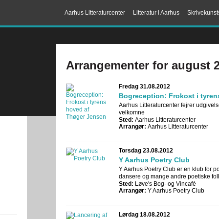
Aarhus Litteraturcenter
Litteratur i Aarhus
Skrivekunst
Arrangementer for august 
Fredag 31.08.2012
Bogreception: Frokost i tyre
Aarhus Litteraturcenter fejrer udgive
velkomne
Sted:
Aarhus Litteraturcenter
Arrangør:
Aarhus Litteraturcenter
Torsdag 23.08.2012
Y Aarhus Poetry Club
Y Aarhus Poetry Club er en klub for po
dansere og mange andre poetiske fol
Sted:
Løve's Bog- og Vincafé
Arrangør:
Y Aarhus Poetry Club
Lørdag 18.08.2012