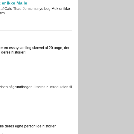
er ikke Malle
n af Cato Thau-Jensens nye bog Muk er ikke
børn
, er en essaysamling skrevet af 20 unge, der
 deres historier!
lsen af grundbogen Litteratur. Introduktion til
le deres egne personlige historier