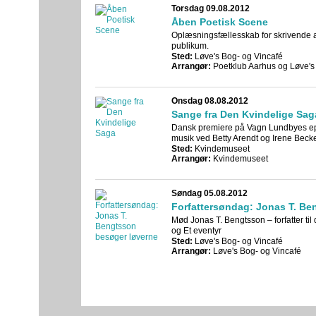
Torsdag 09.08.2012
Åben Poetisk Scene
Oplæsningsfællesskab for skrivende af
publikum.
Sted:
Løve's Bog- og Vincafé
Arrangør:
Poetklub Aarhus og Løve's
Onsdag 08.08.2012
Sange fra Den Kvindelige Sag
Dansk premiere på Vagn Lundbyes e
musik ved Betty Arendt og Irene Beck
Sted:
Kvindemuseet
Arrangør:
Kvindemuseet
Søndag 05.08.2012
Forfattersøndag: Jonas T. Be
Mød Jonas T. Bengtsson – forfatter t
og Et eventyr
Sted:
Løve's Bog- og Vincafé
Arrangør:
Løve's Bog- og Vincafé