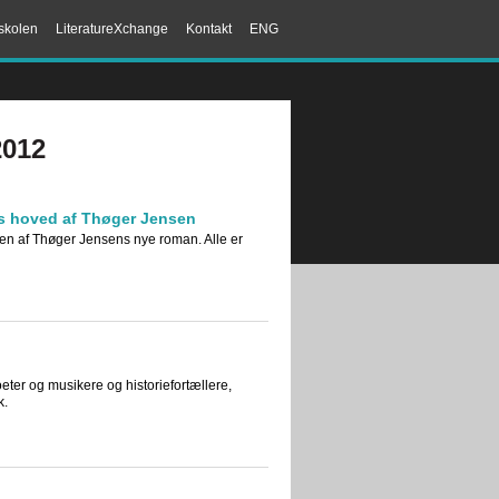
skolen
LiteratureXchange
Kontakt
ENG
2012
ns hoved af Thøger Jensen
lsen af Thøger Jensens nye roman. Alle er
eter og musikere og historiefortællere,
k.