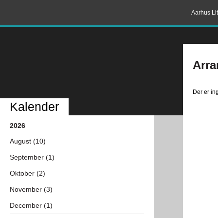
Aarhus Lit
Arra
Der er i
Kalender
2026
August (10)
September (1)
Oktober (2)
November (3)
December (1)