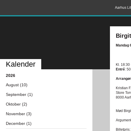
Aarhus Lit
Birgi
Mandag 6
Kalender
Kl. 18:30
Entré
: 50
2026
Arrangør
August (10)
Kristian F
Store Tor
September (1)
8000 Aar
Oktober (2)
Mød Birgi
November (3)
Argument
December (1)
Billetpris