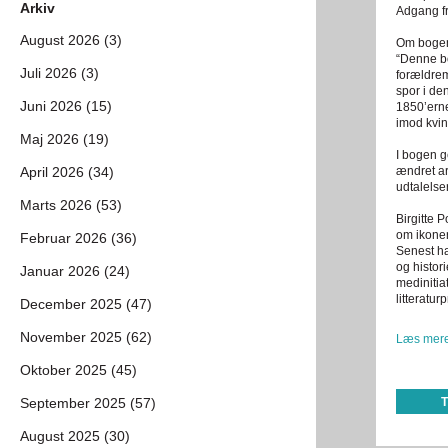
Arkiv
Adgang fr
August 2026 (3)
Om boge
“Denne bo
Juli 2026 (3)
forældre
spor i de
Juni 2026 (15)
1850’erne
imod kvin
Maj 2026 (19)
I bogen 
April 2026 (34)
ændret ar
udtalelse
Marts 2026 (53)
Birgitte P
om ikoner
Februar 2026 (36)
Senest ha
og histori
Januar 2026 (24)
medinitia
litteratu
December 2025 (47)
November 2025 (62)
Læs mere
Oktober 2025 (45)
September 2025 (57)
August 2025 (30)