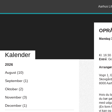
Aarhus Lit
OPRÅ
Mandag 
Kalender
Kl. 16:30
Entré
: Gr
2026
Arrangør
August (10)
Vogn 1, 
Skovgård
September (1)
8000 Aar
Oktober (2)
Hvis du l
November (3)
du bør gør
med udgan
December (1)
(En form 
vi kan og