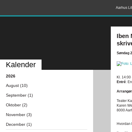
Aarhus Lit
Iben 
skri
Søndag 2
Kalender
2026
Kl. 14:00
Entré
: En
August (10)
Arrangør
September (1)
Teater Ka
Oktober (2)
Karen We
8000 Aar
November (3)
Hvordan k
December (1)