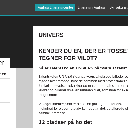
Aarhus Litteraturcenter
Litteratur i Aarhus
Skrivekunst
UNIVERS
KENDER DU EN, DER ER TOSSE
TEGNER FOR VILDT?
er
Så er Talentskolen UNIVERS på tværs af tekst
anen
Talentskolen UNIVERS går på tværs af tekst og billeder og
mødes hver torsdag, hvor de sammen med professionelle fo
forskellige øvelser, teknikker og materialer – alt sammen for 
tekster og billeder smelter sammen til ét, som man for e
meget mere.
Vi søger talenter, som er bidt af en gal tegner eller elsk
mulighed for eleverne at dyrke noget af det, de allerede 
samme interesse.
12 pladser på holdet