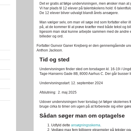
Det er gratis at følge undervisningen, men ønsker man at
Vi har plads til 12 elever på talentskolens hold: 6 talentfulde
De 12 elever bliver udvalgt blandt årets ansøgere.
Man vælger selv, om man vil søge ind som forfatter eller il
på, at de kommer til at prøve kræfter med både tekst og b
ligesom man skal kunne arbejde sammen med de andre ele
billeder og ord.
Forfatter Gunvor Ganer Krejberg er den gennemgående und
Anthon Jackson.
Tid og sted
Undervisningen finder sted om torsdagen kl. 16-19 i Un
Tage-Hansens Gade 8B, 8000 Aarhus C. Der går busser lig
Undervisningsstart: 12. september 2024
Afslutning: 2. maj 2025
Udover undervisningen hver torsdag (vi følger skolernes fr
bruge cirka to timer om ugen på at forberede sig eller gø
Sådan søger man om optagelse
Udfyld dette
ansøgningsskema
.
Vedlæg max fem tidligere eksempler på tekster og/e