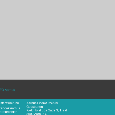
itteraturen.nu
Aarhus Litteraturcenter
Godsbanen
Kjeld Tolstrups Gade 3, 1. sal
8000 Aarhus C