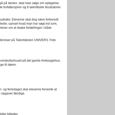
 gå på skolen, skal man søge om optagelse.
 forfatterspirer og 6 talentfulde illustratorer.
lustrator. Eleverne skal dog være forberedt
illeder, uanset hvad man har søgt ind som,
ver om at skabe fortællinger i både
erviser på Talentskolen UNIVERS. Foto:
gdomskulturhuset på det gamle Amtssygehus,
e til døren.
i- og feriedage) skal eleverne forvente at
re opgaver færdige.
ller billeder.