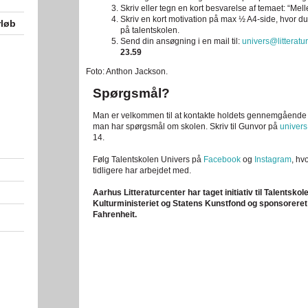
Skriv eller tegn en kort besvarelse af temaet: “M
Skriv en kort motivation på max ½ A4-side, hvor du 
rløb
på talentskolen.
Send din ansøgning i en mail til:
univers@litteratu
23.59
Foto: Anthon Jackson.
Spørgsmål?
Man er velkommen til at kontakte holdets gennemgående 
man har spørgsmål om skolen. Skriv til Gunvor på
univers
14.
Følg Talentskolen Univers på
Facebook
og
Instagram
, hv
tidligere har arbejdet med.
Aarhus Litteraturcenter har taget initiativ til Talentsko
Kulturministeriet og Statens Kunstfond og sponsoreret 
Fahrenheit.