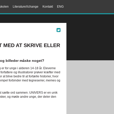
skolen
LiteratureXchange
Kontakt
ENG
T MED AT SKRIVE ELLER
 og billeder måske noget?
 er for unge i alderen 14-18 år. Eleverne
rfattere og illustratorer prøver kræfter med
at blive bedre til at fortælle historier, hvor
ksempel forbinder med tegneserier, memes og
er at sætte ord sammen. UNIVERS er en unik
elsker, og møde andre unge, der deler den