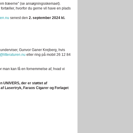
ellem træerne” (se ansøgningsskemaet).
fortæller, hvorfor du gerne vil have en plads
ren.nu
senest den
2. september 2024 kl.
underviser, Gunvor Ganer Krejberg, hvis
@litteraturen.nu
eller ring på mobil 26 12 84
or man kan få en fornemmelse af, hvad vi
len UNIVERS, der er støttet af
af Lasertryk, Faraos Cigarer og Forlaget