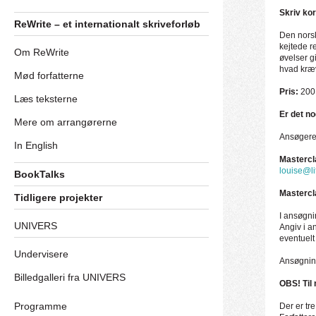
Skriv kor
ReWrite – et internationalt skriveforløb
Den norsk
kejtede r
Om ReWrite
øvelser g
hvad kræv
Mød forfatterne
Pris:
200 
Læs teksterne
Er det no
Mere om arrangørerne
Ansøgere 
In English
Mastercl
louise@li
BookTalks
Mastercl
Tidligere projekter
I ansøgnin
UNIVERS
Angiv i a
eventuelt 
Undervisere
Ansøgning
Billedgalleri fra UNIVERS
OBS! Til
Programme
Der er tr