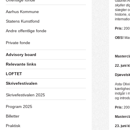
Offentlige fonde
Gabriel 
skyller di
slægter o
Aarhus Kommune
historie,
internatio
Statens Kunstfond
Pris:
200 
Andre offentlige fonde
OBS!
Mas
Private fonde
Advisory board
Mastercl
Relevante links
22. juni 
LOFTET
Djævelsk
Skrivefestivalen
Asta Oliv
kærlighed
indgår i 
Skrivefestivalen 2025
og introd
Program 2025
Pris:
200 
Billetter
Mastercl
Praktisk
23. juni 