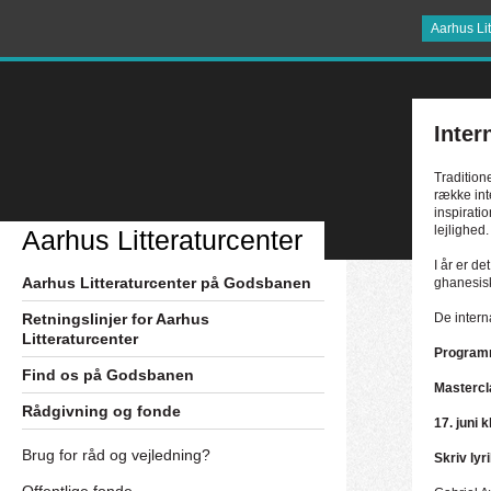
Aarhus Lit
Inter
Tradition
række int
inspiratio
lejlighed.
Aarhus Litteraturcenter
I år er d
Aarhus Litteraturcenter på Godsbanen
ghanesis
Retningslinjer for Aarhus
De intern
Litteraturcenter
Programm
Find os på Godsbanen
Mastercl
Rådgivning og fonde
17. juni 
Brug for råd og vejledning?
Skriv ly