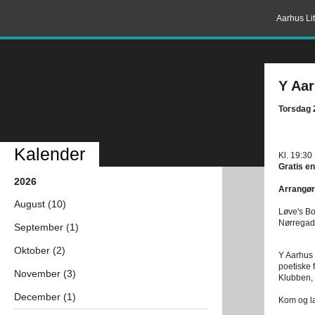
Aarhus Lit
Y Aar
Torsdag 2
Kalender
Kl. 19:30
Gratis en
2026
Arrangør
August (10)
Løve's Bo
Nørregad
September (1)
Oktober (2)
Y Aarhus 
poetiske f
November (3)
Klubben, 
December (1)
Kom og læ