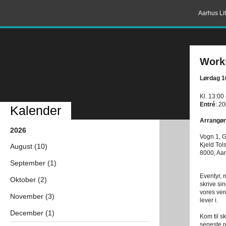
Aarhus Lit
Work
Lørdag 1
Kl. 13:00
Entré
: 20
Kalender
Arrangør
2026
Vogn 1, 
Kjeld Tol
August (10)
8000, Aa
September (1)
Eventyr, 
Oktober (2)
skrive si
vores ver
November (3)
lever i.
December (1)
Kom til s
seneste r