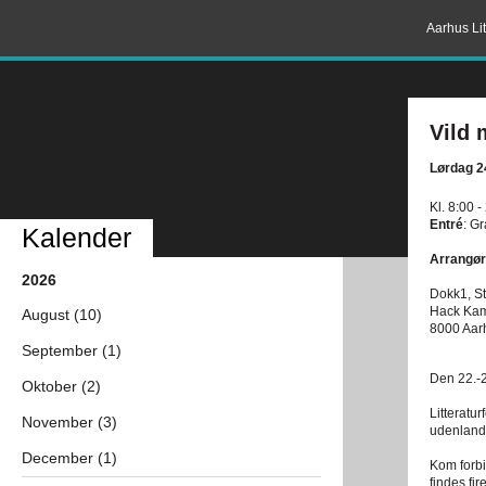
Aarhus Lit
Vild 
Lørdag 2
Kl. 8:00 -
Entré
: Gr
Kalender
Arrangør
2026
Dokk1, St
Hack Ka
August (10)
8000 Aar
September (1)
Den 22.-2
Oktober (2)
Litteratur
November (3)
udenland
December (1)
Kom forbi 
findes fir