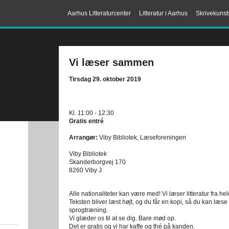
Aarhus Litteraturcenter
Litteratur i Aarhus
Skrivekunst
Vi læser sammen
Tirsdag 29. oktober 2019
Kl. 11:00 - 12:30
Gratis entré
Arrangør:
Viby Bibliotek, Læseforeningen
Viby Bibliotek
Skanderborgvej 170
8260 Viby J
Alle nationaliteter kan være med! Vi læser litteratur fra h
Teksten bliver læst højt, og du får en kopi, så du kan læse
sprogtræning.
Vi glæder os til at se dig. Bare mød op.
Det er gratis og vi har kaffe og thé på kanden.