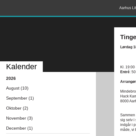
Aarhus Lit
Tinge
Lørdag 18
Kalender
Kl. 19:00
Entré
: 50
2026
Arrangør
August (10)
Mindebro
Hack Kam
September (1)
8000 Aar
Oktober (2)
Sammen me
November (3)
sig selv i
indgår i 
December (1)
måde, vi 