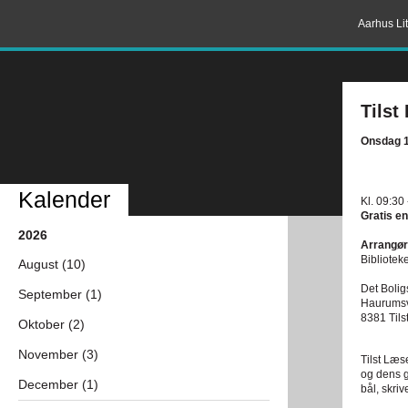
Aarhus Lit
Tilst
Onsdag 1
Kalender
Kl. 09:30
Gratis en
2026
Arrangør
Bibliotek
August (10)
Det Bolig
September (1)
Haurumsv
8381 Tils
Oktober (2)
November (3)
Tilst Læs
og dens ge
December (1)
bål, skri