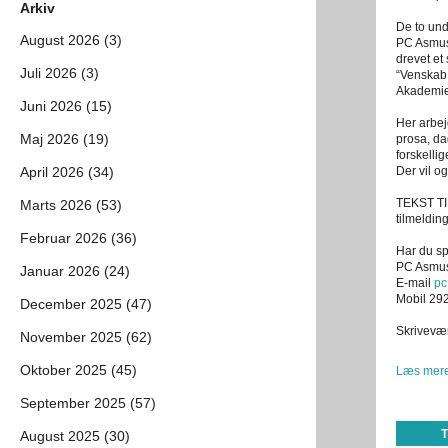
Arkiv
De to und
August 2026 (3)
PC Asmus
drevet et
Juli 2026 (3)
“Venskab 
Akademie
Juni 2026 (15)
Her arbej
Maj 2026 (19)
prosa, da
forskelli
April 2026 (34)
Der vil o
TEKST TIL
Marts 2026 (53)
tilmelding
Februar 2026 (36)
Har du sp
PC Asmu
Januar 2026 (24)
E-mail
pc
Mobil 29
December 2025 (47)
Skrivevær
November 2025 (62)
Oktober 2025 (45)
Læs mere
September 2025 (57)
August 2025 (30)