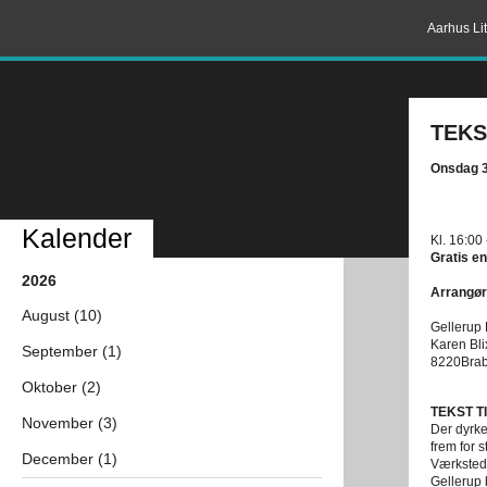
Aarhus Lit
TEKST
Onsdag 3
Kalender
Kl. 16:00
Gratis en
2026
Arrangør
August (10)
Gellerup 
Karen Bl
September (1)
8220Bra
Oktober (2)
TEKST TI
November (3)
Der dyrke
frem for s
December (1)
Værkstede
Gellerup 