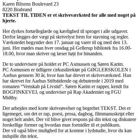
Karen Blixens Boulevard 23
8220 Brabrand
TEKST TIL TIDEN er et skriveværksted for alle med noget på
hjerte.
Her dyrkes fortælleglæde og kærlighed til sproget i alle udgaver.
Derfor lægges der vægt på skrivelyst frem for stavning og regler.
Værkstedet begynder den 17. januar og varer til og med den 13.
juni. Her mødes man hver onsdag på Gellerup bibliotek fra 16.00-
18.00, hvor man skriver og læser højt for hinanden.
De to undervisere på holdet er PC Asmussen og Søren Karim.
PC Asmussen er tidligere cirkusdirektør på GØGLERSKOLEN i
Aarhus gennem 30 år, hvor han har drevet et skriveværksted. Han
har skrevet for Aarhus Stiftstidende og debuterede i 2019 med
romanen “Venskab på Livstid”. Søren Karim er rapper, kendt fra
BOGFINKEVEJ, og underviser på Rap Akademiet og FGU
Midtby.
Der arbejdes med korte skriveøvelser og begrebet TEKST. Det er
ligemeget, om det er rap, poesi, prosa, dagbog, filmmanuskript eller
noget helt andet. Der vil blive givet respons på din tekst og diskutere
forskellige former og hvordan man formidler til et publikum.
Der vil også blive mulighed for at komme i lydstudie, hvor du kan
indspille din tekst.