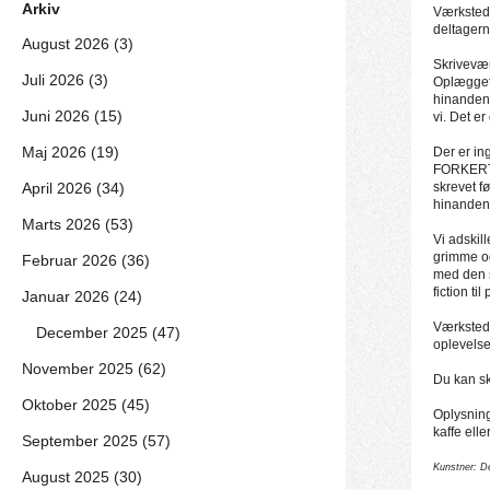
Arkiv
Værkstede
deltagern
August 2026 (3)
Skrivevær
Juli 2026 (3)
Oplægget f
hinandens
Juni 2026 (15)
vi. Det e
Maj 2026 (19)
Der er i
FORKERT. 
April 2026 (34)
skrevet f
hinandens
Marts 2026 (53)
Vi adskil
grimme og
Februar 2026 (36)
med den s
fiction t
Januar 2026 (24)
Værkstede
December 2025 (47)
oplevelse
November 2025 (62)
Du kan sk
Oktober 2025 (45)
Oplysning
kaffe eller
September 2025 (57)
Kunstner: D
August 2025 (30)