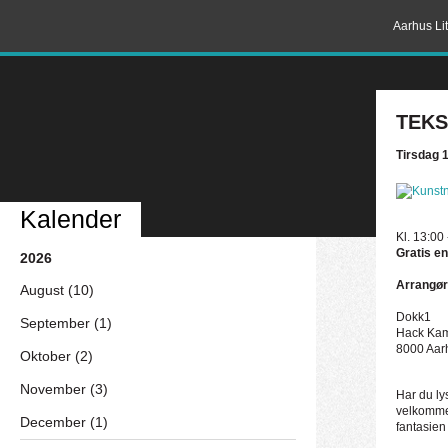
Aarhus Lit
TEKS
Tirsdag 
Kalender
Kl. 13:00
Gratis en
2026
Arrangør
August (10)
Dokk1
September (1)
Hack Kam
8000 Aar
Oktober (2)
November (3)
Har du ly
velkommen
December (1)
fantasien