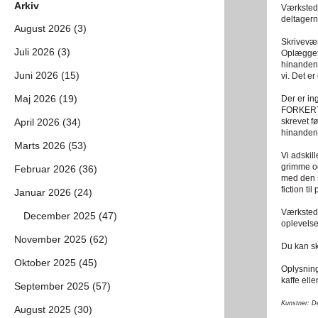
Arkiv
Værkstede
deltagern
August 2026 (3)
Skrivevær
Juli 2026 (3)
Oplægget f
hinandens
Juni 2026 (15)
vi. Det e
Maj 2026 (19)
Der er i
FORKERT. 
April 2026 (34)
skrevet f
hinandens
Marts 2026 (53)
Vi adskil
grimme og
Februar 2026 (36)
med den s
fiction t
Januar 2026 (24)
Værkstede
December 2025 (47)
oplevelse
November 2025 (62)
Du kan sk
Oktober 2025 (45)
Oplysning
kaffe eller
September 2025 (57)
Kunstner: D
August 2025 (30)