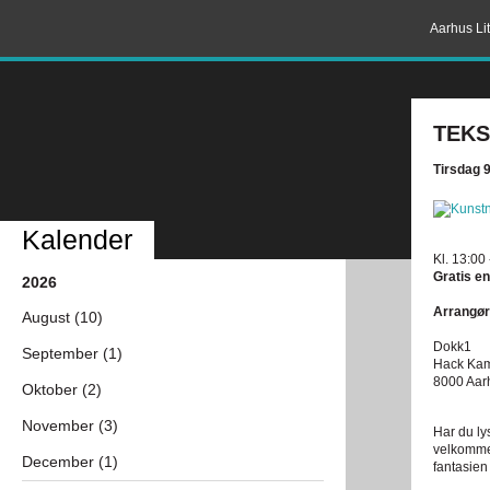
Aarhus Lit
TEKS
Tirsdag 
Kalender
Kl. 13:00
Gratis en
2026
Arrangør
August (10)
Dokk1
September (1)
Hack Kam
8000 Aar
Oktober (2)
November (3)
Har du ly
velkommen
December (1)
fantasien