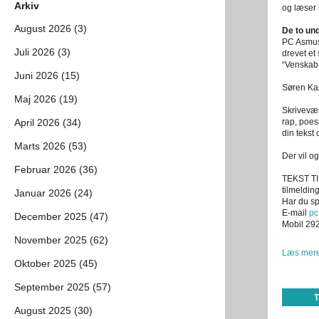
Arkiv
og læser 
August 2026 (3)
De to un
PC Asmus
Juli 2026 (3)
drevet et
“Venskab 
Juni 2026 (15)
Søren Ka
Maj 2026 (19)
Skrivevær
April 2026 (34)
rap, poes
din tekst
Marts 2026 (53)
Der vil o
Februar 2026 (36)
TEKST TIL
tilmelding
Januar 2026 (24)
Har du sp
E-mail
pc
December 2025 (47)
Mobil 29
November 2025 (62)
Læs mere
Oktober 2025 (45)
September 2025 (57)
August 2025 (30)