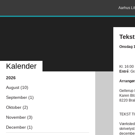
Aarhus Lit
Tekst 
Onsdag 1
Kalender
Kl. 16:00
Entré
: Gr
2026
Arrangør
August (10)
Gellerup 
Karen Bl
September (1)
8220 Bra
Oktober (2)
TEKST TIL
November (3)
Værkstede
December (1)
skrivelys
december.