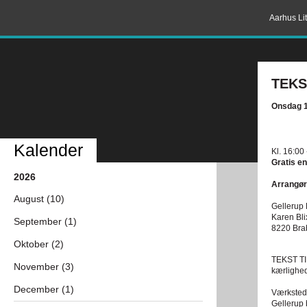
Aarhus Lit
TEKS
Onsdag 1
Kalender
Kl. 16:00
Gratis en
2026
Arrangør
August (10)
Gellerup 
Karen Bl
September (1)
8220 Bra
Oktober (2)
TEKST TIL
November (3)
kærlighed 
December (1)
Værkstede
Gellerup 