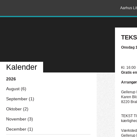
Aarhus Lit
TEKS
Onsdag 1
Kalender
Kl. 16:00
Gratis en
2026
Arrangør
August (6)
Gellerup 
Karen Bl
September (1)
8220 Bra
Oktober (2)
TEKST TIL
November (3)
kærlighed 
December (1)
Værkstede
Gellerup 