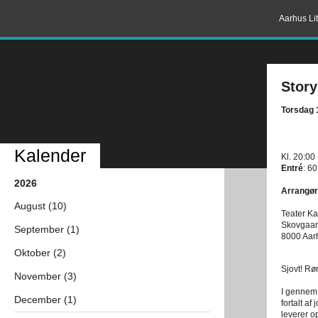
Aarhus Lit
Stor
Torsdag 
Kalender
Kl. 20:00
Entré
: 60
2026
Arrangør
August (10)
Teater Ka
Skovgaar
September (1)
8000 Aar
Oktober (2)
Sjovt! Rø
November (3)
I gennem 
December (1)
fortalt a
leverer op