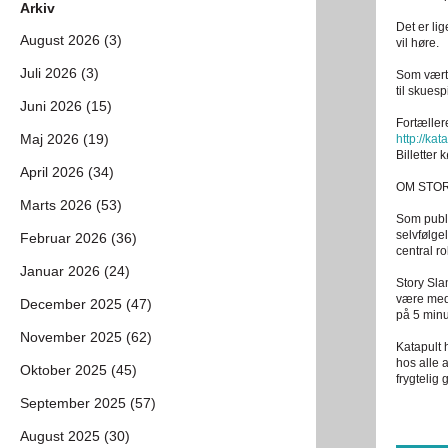
Arkiv
Det er lig
August 2026 (3)
vil høre.
Juli 2026 (3)
Som vært 
til skues
Juni 2026 (15)
Fortæller
Maj 2026 (19)
http://kat
Billetter 
April 2026 (34)
OM STO
Marts 2026 (53)
Som publi
selvfølge
Februar 2026 (36)
central ro
Januar 2026 (24)
Story Sla
være med 
December 2025 (47)
på 5 minu
November 2025 (62)
Katapult 
hos alle 
Oktober 2025 (45)
frygtelig
September 2025 (57)
August 2025 (30)