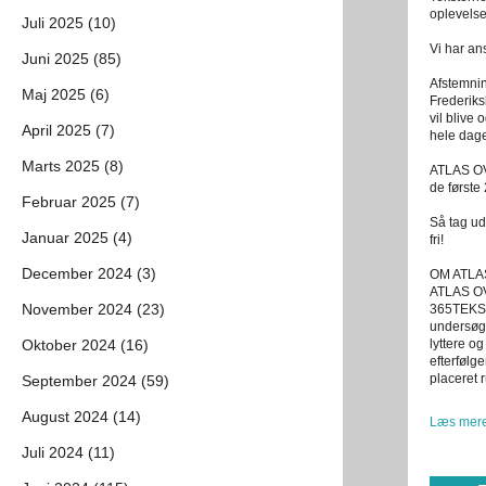
oplevelse
Juli 2025 (10)
Vi har an
Juni 2025 (85)
Afstemnin
Maj 2025 (6)
Frederiksb
vil blive
April 2025 (7)
hele dag
Marts 2025 (8)
ATLAS OVE
de først
Februar 2025 (7)
Så tag ud
Januar 2025 (4)
fri!
December 2024 (3)
OM ATLA
ATLAS OVE
November 2024 (23)
365TEKSTE
undersøge
Oktober 2024 (16)
lyttere og
efterfølg
placeret 
September 2024 (59)
August 2024 (14)
Læs mere
Juli 2024 (11)