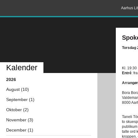
Aarhus Lit
Spoke
Torsdag 2
Kalender
Kl. 19:30
Entré
: fr
2026
Arrangør
August (10)
Bora Bor
Valdemar
September (1)
8000 Aar
Oktober (2)
Taneli Tö
November (3)
to skuesp
publikum 
December (1)
talte ord
kroppen, 