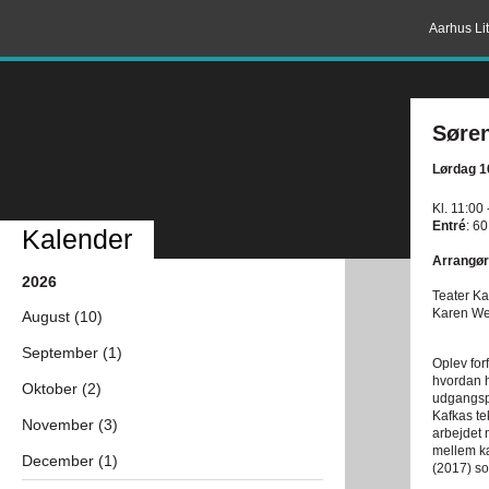
Aarhus Lit
Søren
Lørdag 1
Kl. 11:00 
Entré
: 60
Kalender
Arrangør
2026
Teater K
Karen We
August (10)
September (1)
Oplev forf
hvordan h
Oktober (2)
udgangspu
Kafkas te
November (3)
arbejdet 
mellem kæ
December (1)
(2017) so