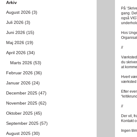
Arkiv
På ‘Skriv
August 2026 (3)
gang. Det
også VIGT
Juli 2026 (3)
underhol
Juni 2026 (15)
Hos UngeD
Organisat
Maj 2026 (19)
//
April 2026 (34)
Værkstede
du skrive
Marts 2026 (53)
at komme
Februar 2026 (36)
Hvert vær
værksted 
Januar 2026 (24)
Efter eve
December 2025 (47)
“kritikru
November 2025 (62)
//
Oktober 2025 (45)
Der vil, f
Kontakt os
September 2025 (57)
Ingen til
August 2025 (30)