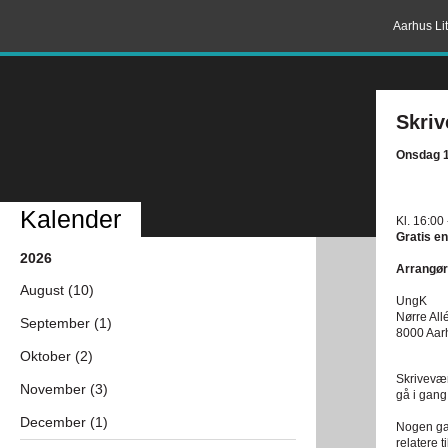
Aarhus Lit
Skri
Onsdag 1
Kalender
Kl. 16:00
Gratis en
2026
Arrangør
August (10)
UngK
Nørre All
September (1)
8000 Aar
Oktober (2)
Skriveværk
November (3)
gå i gang
December (1)
Nogen ga
relatere t