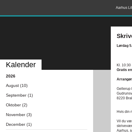
Aarhus Lit
Skri
Lørdag 5
Kalender
Kl. 10:30
Gratis en
2026
Arrangør
August (10)
Gellerup 
Gudrunsv
September (1)
8220 Bra
Oktober (2)
Hvis din n
November (3)
Vil du væ
December (1)
skrivevær
Aarhus, s