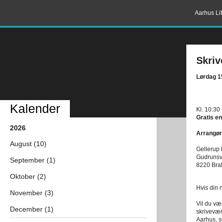
Aarhus Lit
Skri
Lørdag 1
Kalender
Kl. 10:30
Gratis en
2026
Arrangør
August (10)
Gellerup 
Gudrunsv
September (1)
8220 Bra
Oktober (2)
Hvis din n
November (3)
Vil du væ
December (1)
skrivevær
Aarhus, s