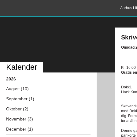
Aarhus Lit
Skriv
Onsdag 2
Kalender
Kl. 16:00
Gratis en
2026
Dokk1
August (10)
Hack Kam
September (1)
Skriver d
Oktober (2)
med Dokk1
dig. Form
November (3)
for at åb
December (1)
Denne ga
par korte