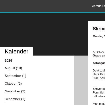
Aarhus Lit
Skriv
Mandag 1
Kalender
Kl. 16:00
Gratis en
2026
Arrangør
August (10)
Dokk1, M
Hack Ka
September (1)
8000 Aar
Oktober (2)
Skriver d
November (3)
Formålet 
udfordres
December (1)
Man melde