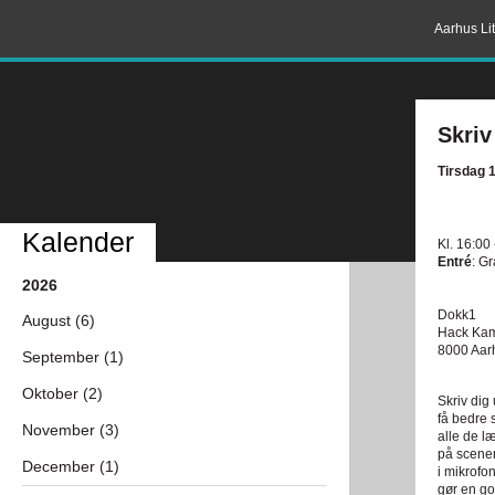
Aarhus Lit
Skriv
Tirsdag 
Kalender
Kl. 16:00
Entré
: Gr
2026
Dokk1
August (6)
Hack Kam
8000 Aar
September (1)
Oktober (2)
Skriv dig
få bedre 
November (3)
alle de l
på scenen 
December (1)
i mikrofo
gør en go