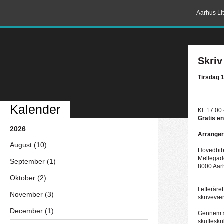
Aarhus Lit
Skriv
Tirsdag 
Kalender
Kl. 17:00
Gratis en
2026
Arrangør
August (10)
Hovedbibl
Møllegad
September (1)
8000 Aar
Oktober (2)
I efterår
November (3)
skrivevær
December (1)
Gennem sk
skuffeskr