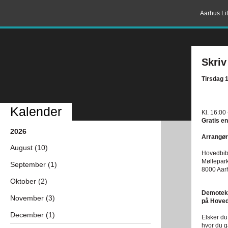
Aarhus Lit
Skriv
Tirsdag 1
Kalender
Kl. 16:00
Gratis en
2026
Arrangør
August (10)
Hovedbibl
Møllepar
September (1)
8000 Aar
Oktober (2)
DemotekA
November (3)
på Hoved
December (1)
Elsker du
hvor du g