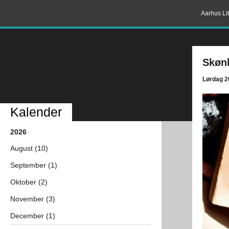
Aarhus Lit
Skønl
Lørdag 2
Kalender
2026
August (10)
September (1)
Oktober (2)
November (3)
December (1)