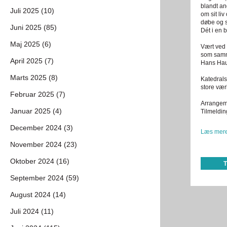
blandt an
Juli 2025 (10)
om sit liv
døbe og s
Juni 2025 (85)
Dét i en 
Maj 2025 (6)
Vært ved
som samme
April 2025 (7)
Hans Haug
Marts 2025 (8)
Katedrals
store vær
Februar 2025 (7)
Arrangeme
Januar 2025 (4)
Tilmeldin
December 2024 (3)
Læs mere
November 2024 (23)
Oktober 2024 (16)
September 2024 (59)
August 2024 (14)
Juli 2024 (11)