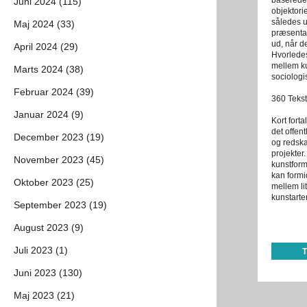
baserede 
Juni 2024 (115)
objektorie
således ud
Maj 2024 (33)
præsentat
ud, når d
April 2024 (29)
Hvorledes
mellem ku
Marts 2024 (38)
sociologi
Februar 2024 (39)
360 Teks
Januar 2024 (9)
Kort fort
det offen
December 2023 (19)
og redska
projekter
November 2023 (45)
kunstfor
kan formi
Oktober 2023 (25)
mellem li
kunstarter
September 2023 (19)
August 2023 (9)
Juli 2023 (1)
Juni 2023 (130)
Maj 2023 (21)