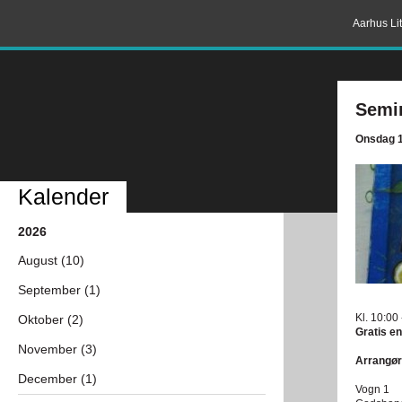
Aarhus Lit
Semin
Onsdag 1
Kalender
2026
August (10)
September (1)
Kl. 10:00
Oktober (2)
Gratis en
November (3)
Arrangør
December (1)
Vogn 1