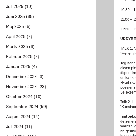
Æstetiske
Juli 2025 (10)
10:30 – 
Juni 2025 (85)
11:00 – 1
Maj 2025 (6)
11:30 – 1
April 2025 (7)
UDDYBE
Marts 2025 (8)
TALK 1: 
”Mellem 
Februar 2025 (7)
Jeg har a
Januar 2025 (4)
eksempler
digterisk
December 2024 (3)
en kærkom
Hvad sker
November 2024 (23)
poesiens
Se eksemp
Oktober 2024 (16)
Talk 2: L
September 2024 (59)
”Kunstne
August 2024 (14)
I mit opl
de senere
Juli 2024 (11)
tværfagli
brugerinv