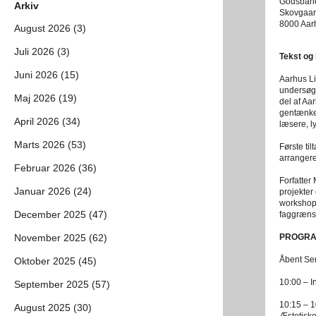
Godsban
Arkiv
Skovgaar
8000 Aar
August 2026 (3)
Juli 2026 (3)
Tekst og 
Juni 2026 (15)
Aarhus Li
undersøge
Maj 2026 (19)
del af Aa
gentænke 
April 2026 (34)
læsere, ly
Marts 2026 (53)
Første ti
arrangere
Februar 2026 (36)
Forfatter
Januar 2026 (24)
projekter 
workshop
December 2025 (47)
faggrænse
November 2025 (62)
PROGRAM
Åbent Sem
Oktober 2025 (45)
10:00 – 
September 2025 (57)
10:15 – 1
August 2025 (30)