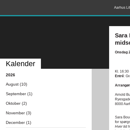
Aarhus Lit
Sara 
mids
Onsdag 2
Kalender
Kl. 16:30
2026
Entré
: Gr
August (10)
Arrangør
September (1)
Arnold B
Ryesgad
Oktober (2)
8000 Aar
November (3)
Sara Bouc
for spørg
December (1)
Hver tid h