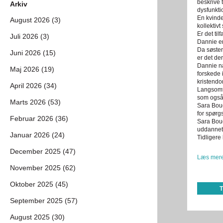
beskrive 
Arkiv
dysfunkti
En kvinde
August 2026 (3)
kollektiv
Er det ti
Juli 2026 (3)
Dannie er
Da søster
Juni 2026 (15)
er det de
Dannie næ
Maj 2026 (19)
forskede 
kristend
April 2026 (34)
Langsomt 
som også
Marts 2026 (53)
Sara Bouc
for spørg
Februar 2026 (36)
Sara Bou
uddannet i
Januar 2026 (24)
Tidligere
December 2025 (47)
Læs mere
November 2025 (62)
Oktober 2025 (45)
September 2025 (57)
August 2025 (30)