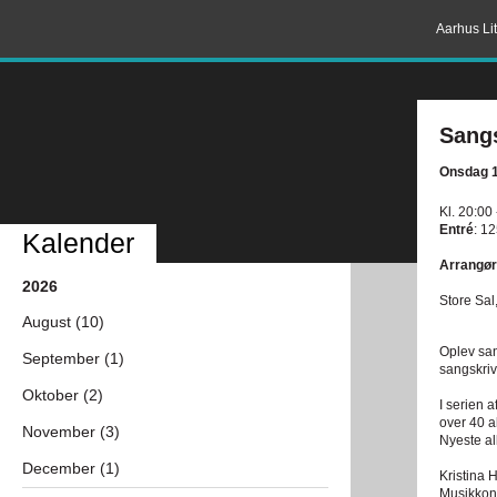
Aarhus Lit
Sangs
Onsdag 1
Kl. 20:00
Entré
: 12
Kalender
Arrangør
2026
Store Sal
August (10)
Oplev sa
September (1)
sangskriv
Oktober (2)
I serien 
over 40 
November (3)
Nyeste a
December (1)
Kristina 
Musikkons